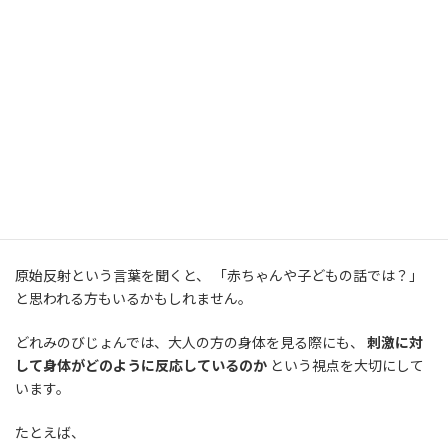
こうした原始反射は、赤ちゃんが自分の身体を守り、 成長してい
くために必要な反応です。
発達とともに身体や神経系が成熟していく中で、 多くの原始反射
は徐々に目立たなくなり、 より意識的で複雑な身体の動きへとつ
ながっていきます。
大人にも原始反射の視点を取り入れること
があります
原始反射という言葉を聞くと、 「赤ちゃんや子どもの話では？」
と思われる方もいるかもしれません。
どれみのびじょんでは、大人の方の身体を見る際にも、
刺激に対
して身体がどのように反応しているのか
という視点を大切にして
います。
たとえば、