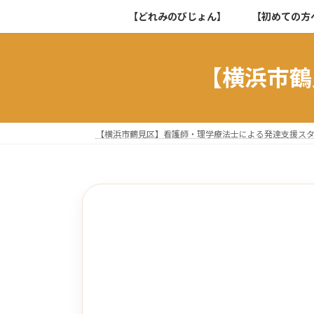
コ
ナ
【どれみのびじょん】
【初めての方
ン
ビ
テ
ゲ
ン
ー
【横浜市鶴
ツ
シ
へ
ョ
ス
ン
キ
に
【横浜市鶴見区】看護師・理学療法士による発達支援ス
ッ
移
プ
動