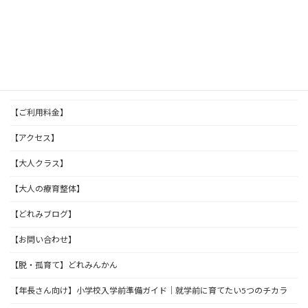
【どれみのびじょん】
【初めての方へ】
【体験レッスン】
【ご利用料金】
【アクセス】
【大人クラス】
【大人の療育整体】
【どれみブログ】
【お問い合わせ】
【脱・孤育て】どれみんかん
【年長さん向け】小学校入学前準備ガイド｜就学前に育てたい5つのチカラ