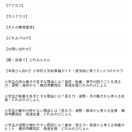
【アクセス】
【大人クラス】
【大人の療育整体】
【どれみブログ】
【お問い合わせ】
【脱・孤育て】どれみんかん
【年長さん向け】小学校入学前準備ガイド｜就学前に育てたい5つのチカラ
小学生の読み書きが苦手な理由とは？音読・板書・漢字の困りごとを見る
力・姿勢・身体から｜横浜市鶴見区 発達支援どれみのびじょん
小学生が板書を苦手とする理由とは？見る力・姿勢・手の動きから考える支
援｜どれみのびじょん
小学生の集中が続かない理由とは？見る力・姿勢・身体から考える支援 横
浜市鶴見区 発達支援 どれみのびじょん
小学生の姿勢が崩れやすい原因とは？身体・見る力・発達から考える改善の
ヒント 横浜市鶴見区 発達支援 どれみのびじょん