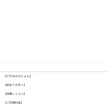
2025年6月28日
次の記事
【横浜市鶴見区】“投げる・当てる”遊びで発達が変わる！
2025年6月29日
【どれみのびじょん】
【初めての方へ】
【体験レッスン】
【ご利用料金】